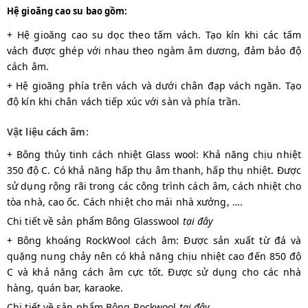
Hệ gioăng cao su bao gồm:
+ Hệ gioăng cao su dọc theo tấm vách. Tạo kín khi các tấm
vách được ghép với nhau theo ngàm âm dương, đảm bảo độ
cách âm.
+ Hệ gioăng phía trên vách và dưới chân đạp vách ngăn. Tạo
độ kín khi chân vách tiếp xúc với sàn và phía trần.
Vật liệu cách âm:
+ Bông thủy tinh cách nhiệt Glass wool: Khả năng chịu nhiệt
350 độ C. Có khả năng hấp thụ âm thanh, hấp thụ nhiệt. Được
sử dụng rộng rãi trong các công trình cách âm, cách nhiệt cho
tòa nhà, cao ốc. Cách nhiệt cho mái nhà xưởng, ….
Chi tiết về sản phẩm Bông Glasswool
tại đây
+ Bông khoáng RockWool cách âm: Được sản xuất từ đá và
quặng nung chảy nên có khả năng chịu nhiệt cao đến 850 độ
C và khả năng cách âm cực tốt. Được sử dụng cho các nhà
hàng, quán bar, karaoke.
Chi tiết về sản phẩm Bông Rockwool
tại đây