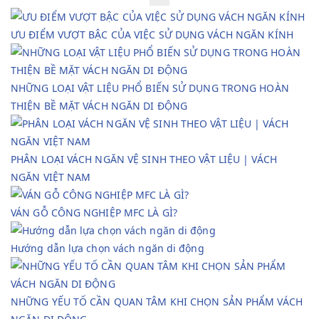
ƯU ĐIỂM VƯỢT BẬC CỦA VIỆC SỬ DỤNG VÁCH NGĂN KÍNH
NHỮNG LOẠI VẬT LIỆU PHỔ BIẾN SỬ DỤNG TRONG HOÀN
THIỆN BỀ MẶT VÁCH NGĂN DI ĐỘNG
PHÂN LOẠI VÁCH NGĂN VỆ SINH THEO VẬT LIỆU | VÁCH
NGĂN VIỆT NAM
VÁN GỖ CÔNG NGHIỆP MFC LÀ GÌ?
Hướng dẫn lựa chọn vách ngăn di động
NHỮNG YẾU TỐ CẦN QUAN TÂM KHI CHỌN SẢN PHẨM VÁCH