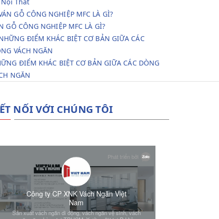
 Nội Thất
N GỖ CÔNG NGHIỆP MFC LÀ GÌ?
ỮNG ĐIỂM KHÁC BIỆT CƠ BẢN GIỮA CÁC DÒNG
CH NGĂN
ẾT NỐI VỚI CHÚNG TÔI