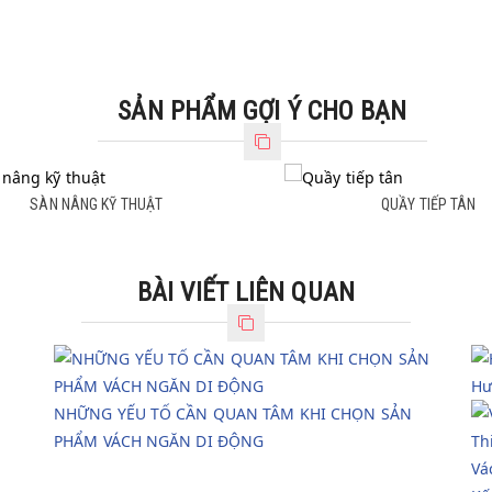
SẢN PHẨM GỢI Ý CHO BẠN
SÀN NÂNG KỸ THUẬT
QUẦY TIẾP TÂN
SÀN NÂNG KỸ THUẬT
QUẦY TIẾP TÂN
BÀI VIẾT LIÊN QUAN
Hư
NHỮNG YẾU TỐ CẦN QUAN TÂM KHI CHỌN SẢN
PHẨM VÁCH NGĂN DI ĐỘNG
Vá