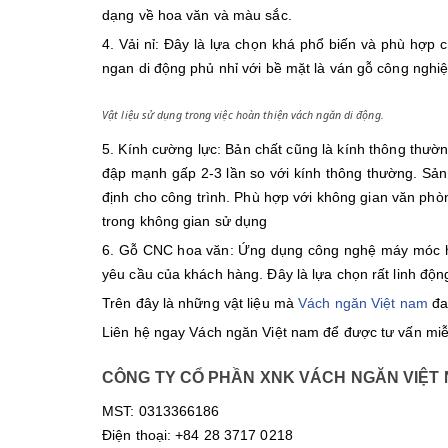
dạng về hoa văn và màu sắc.
4. Vải nỉ: Đây là lựa chọn khá phổ biến và phù hợp
ngan di động phủ nhỉ với bề mặt là ván gỗ công nghiệp
Vật liệu sử dụng trong việc hoàn thiện vách ngăn di động.
5. Kính cường lực: Bản chất cũng là kính thông thườ
đập mạnh gấp 2-3 lần so với kính thông thường. Sản
định cho công trình. Phù hợp với không gian văn phò
trong không gian sử dụng
6. Gỗ CNC hoa văn: Ứng dụng công nghệ máy móc hi
yêu cầu của khách hàng. Đây là lựa chọn rất linh động
Trên đây là những vật liệu mà
Vách ngăn Việt nam
đa
Liên hệ ngay Vách ngăn Việt nam để được tư vấn miễn 
CÔNG TY CỔ PHẦN XNK VÁCH NGĂN VIỆT
MST: 0313366186
Điện thoại: +84 28 3717 0218