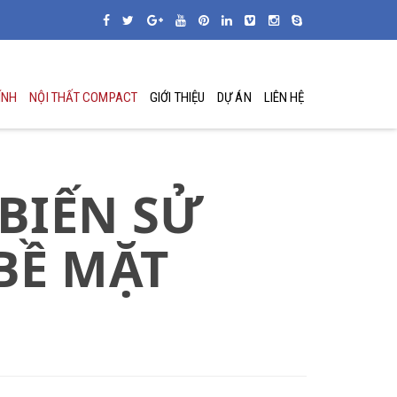
ÍNH
NỘI THẤT COMPACT
GIỚI THIỆU
DỰ ÁN
LIÊN HỆ
BIẾN SỬ
BỀ MẶT