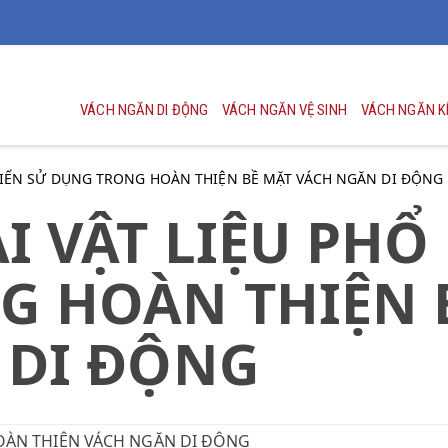
VÁCH NGĂN DI ĐỘNG
VÁCH NGĂN VỆ SINH
VÁCH NGĂN K
 BIẾN SỬ DỤNG TRONG HOÀN THIỆN BỀ MẶT VÁCH NGĂN DI ĐỘNG
 VẬT LIỆU PHỔ 
G HOÀN THIỆN 
 DI ĐỘNG
HOÀN THIỆN VÁCH NGĂN DI ĐỘNG