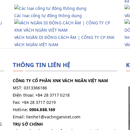
Kế
Các loại cổng tự động thông dụng
VÁ
|
VÁCH NGĂN DI ĐỘNG CÁCH ÂM | CÔNG TY CP XNK
NH
VÁCH NGĂN VIỆT NAM
VÁ
THÔNG TIN LIÊN HỆ
K
CÔNG TY CỔ PHẦN XNK VÁCH NGĂN VIỆT NAM
MST: 0313366186
Điện thoại: +84 28 3717 0218
Fax: +84 28 3717 0219
Hotline:
0904.888.169
Email: lienhe1@vachnganviet.com
ũ
TRỤ SỞ CHÍNH