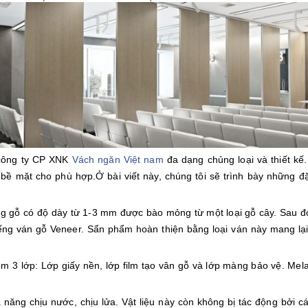
công ty CP XNK
Vách ngăn Việt nam
đa dạng chủng loại và thiết kế.
 bề mặt cho phù hợp.
Ở bài viết này, chúng tôi sẽ trình bày những đ
ếng gỗ có độ dày từ 1-3 mm được bào mỏng từ một loại gỗ cây. Sau 
g ván gỗ Veneer. Sẩn phẩm hoàn thiện bằng loại ván này mang lại 
 gồm 3 lớp: Lớp giấy nền, lớp film tạo vân gỗ và lớp màng bảo vệ. M
ả năng chịu nước, chịu lửa. Vật liệu này còn không bị tác động bởi 