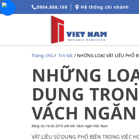
0904.888.169
Hệ thống chi nhánh
Trang chủ
/
Tin tức
/ NHỮNG LOẠI VẬT LIỆU PHỔ
NHỮNG LOẠI
DỤNG TRON
VÁCH NGĂN
Đăng lúc:
16-03-2019
viết bởi:
Vách ngăn Việt Nam
VẬT LIỆU SỬ DỤNG PHỔ BIẾN TRONG VIỆC 