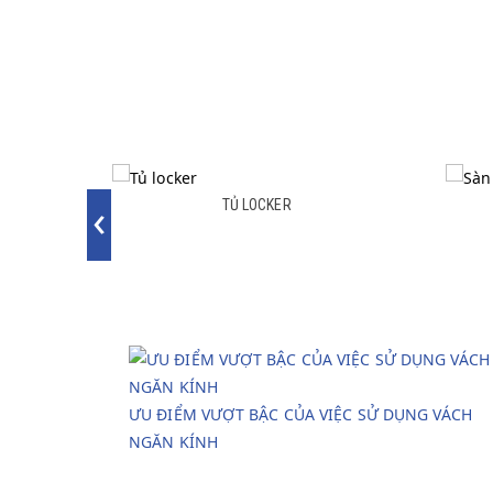
0
TỦ LOCKER
‹
50
TỦ LOCKER
ƯU ĐIỂM VƯỢT BẬC CỦA VIỆC SỬ DỤNG VÁCH
NGĂN KÍNH