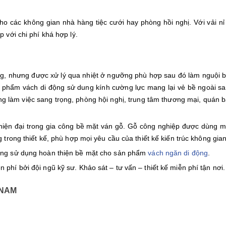
 cho các không gian nhà hàng tiệc cưới hay phòng hồi nghị. Với vải
 với chi phí khá hợp lý.
ng, nhưng được xử lý qua nhiệt ở ngưỡng phù hợp sau đó làm nguội bằ
 phẩm vách di động sử dung kính cường lực mang lại vẻ bề ngoài s
ng làm việc sang trọng, phòng hội nghị, trung tâm thương mại, quán b
ện đại trong gia công bề mặt ván gỗ. Gỗ công nghiệp được dùng má
 trong thiết kế, phù hợp mọi yêu cầu của thiết kế kiến trúc không gian
ng sử dụng hoàn thiện bề mặt cho sản phẩm
vách ngăn di động
.
phí bởi đội ngũ kỹ sư. Khảo sát – tư vấn – thiết kế miễn phí tận nơi.
 NAM