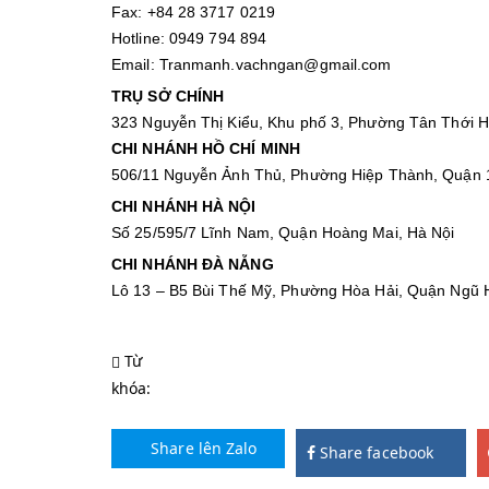
Fax: +84 28 3717 0219
Hotline: 0949 794 894
Email: Tranmanh.vachngan@gmail.com
TRỤ SỞ CHÍNH
323 Nguyễn Thị Kiểu, Khu phố 3, Phường Tân Thới H
CHI NHÁNH HỒ CHÍ MINH
506/11 Nguyễn Ảnh Thủ, Phường Hiệp Thành, Quận 
CHI NHÁNH HÀ NỘI
Số 25/595/7 Lĩnh Nam, Quận Hoàng Mai, Hà Nội
CHI NHÁNH ĐÀ NẴNG
Lô 13 – B5 Bùi Thế Mỹ, Phường Hòa Hải, Quận Ngũ
Từ
khóa:
Share lên Zalo
Share facebook