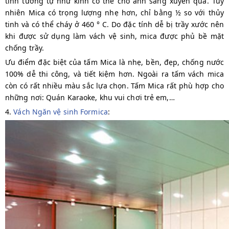
tính tương tự như kính có thể cho ánh sáng xuyên qua. Tuy
nhiên Mica có trọng lượng nhẹ hơn, chỉ bằng ½ so với thủy
tinh và có thể cháy ở 460 ° C. Do đặc tính dễ bị trầy xước nên
khi được sử dụng làm vách vệ sinh, mica được phủ bề mặt
chống trầy.
Ưu điểm đặc biệt của tấm Mica là nhẹ, bền, đẹp, chống nước
100% dễ thi công, và tiết kiệm hơn. Ngoài ra tấm vách mica
còn có rất nhiều màu sắc lựa chọn. Tấm Mica rất phù hợp cho
những nơi: Quán Karaoke, khu vui chơi trẻ em,…
4.
Vách Ngăn vệ sinh Formica
: