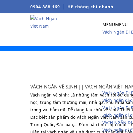
0904.888.169
Hệ thống chi nhánh
MENU
MENU
Vách Ngăn Di 
VÁCH NGĂN VỆ SINH || VÁCH NGĂN VIỆT NA
Vách Ngăn Di 
Vách ngăn vệ sinh: Là những tấm vách rời sử dụn
Vách ngăn di đ
học, trung tâm thương mại, nhà ga, khu mua sắm, 
Vách Ngăn Di 
trọng và thẫm mĩ. Dễ dàng lau chùi vệ sinh. Thiết 
Vách ngăn di 
Đặc biệt sản phẩm do Vách Ngăn Việt Nam sản xuấ
VÁCH NGĂN DI
Trung Quốc, Đài loan,… Đảm bảo tính chịu nước 10
Vách ngăn di 
Hiện tại Vách ngăn vệ sinh được cung cấp bởi Côn