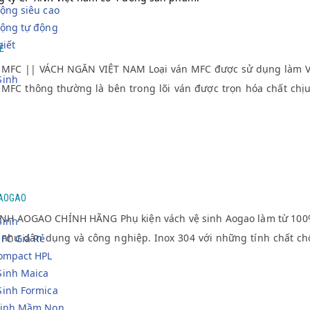
ộng siêu cao
động tự động
biết
Ẻ
MFC || VÁCH NGĂN VIỆT NAM Loại ván MFC được sử dụng làm V
Sinh
n MFC thông thường là bên trong lõi ván được trọn hóa chất chị
 AOGAO
NH AOGAO CHÍNH HÃNG Phụ kiện vách vệ sinh Aogao làm từ 100% 
Sinh
c như dân dụng và công nghiệp. Inox 304 với những tính chất 
FC Giá Rẻ
Compact HPL
Sinh Maica
Sinh Formica
sinh Mầm Non