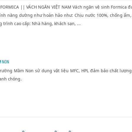
ORMICA || VÁCH NGĂN VIỆT NAM Vách ngăn vệ sinh Formica được
tính năng dường như hoàn hảo như: Chịu nước 100%, chống ẩm, c
 trình cao cấp: Nhà hàng, khách sạn, ...
M NON
rường Mầm Non sử dụng vật liệu MFC, HPL đảm bảo chất lượng. Vớ
hanh chóng.