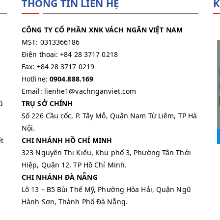
THÔNG TIN LIÊN HỆ
K
CÔNG TY CỔ PHẦN XNK VÁCH NGĂN VIỆT NAM
MST: 0313366186
Điện thoại: +84 28 3717 0218
Fax: +84 28 3717 0219
Hotline:
0904.888.169
Email: lienhe1@vachnganviet.com
ũ
TRỤ SỞ CHÍNH
Số 226 Cầu cốc, P. Tây Mỗ, Quận Nam Từ Liêm, TP Hà
Nội.
t
CHI NHÁNH HỒ CHÍ MINH
323 Nguyễn Thị Kiểu, Khu phố 3, Phường Tân Thới
Hiệp, Quận 12, TP Hồ Chí Minh.
CHI NHÁNH ĐÀ NẴNG
Lô 13 – B5 Bùi Thế Mỹ, Phường Hòa Hải, Quận Ngũ
Hành Sơn, Thành Phố Đà Nẵng.