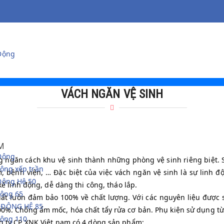
Động
VÁCH NGĂN VỆ SINH
M
Động
g ngăn cách khu vệ sinh thành những phòng vệ sinh riêng biệt. S
ộng xếp trần
bệnh viện, … Đặc biệt của việc vách ngăn vệ sinh là sự linh độ
Động Hệ 50
kế linh động, dễ dàng thi công, tháo lắp.
động 65
t luôn đảm bảo 100% về chất lượng. Với các nguyên liệu được sả
 ĐỘNG HỆ 85
0%. Chống ẩm mốc, hóa chất tẩy rửa cơ bản. Phụ kiện sử dụng từ 
động 110
g ty CP XNK Việt nam có 4 dòng sản phẩm: