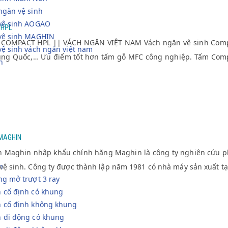
ngăn vệ sinh
 vệ sinh AOGAO
 HPL
 vệ sinh MAGHIN
COMPACT HPL || VÁCH NGĂN VIỆT NAM Vách ngăn vệ sinh Compa
vệ sinh vách ngăn việt nam
rung Quốc,… Ưu điểm tốt hơn tấm gỗ MFC công nghiệp. Tấm Comp
h
 MAGHIN
h Maghin nhập khẩu chính hãng Maghin là công ty nghiên cứu phát
h
ệ sinh. Công ty được thành lập năm 1981 có nhà máy sản xuất tạ
ng mở trượt 3 ray
 cố định có khung
h cố định không khung
h di động có khung