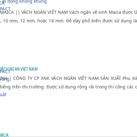
h di động không khung
ICA
PACT
AICA || VÁCH NGĂN VIỆT NAM Vách ngăn vệ sinh Maica được là 
m, 10 mm, 12 mm, hoặc 18 mm. Độ dày phổ biến được sử dụng l
 VÁCH NGĂN VIỆT NAM
PACT
INH | CÔNG TY CP XNK VÁCH NGĂN VIỆT NAM SẢN XUẤT Phụ kiện
hòng
tiếng trên thị trường. Được sử dụng rộng rãi trong thi công các c
uật
RMICA