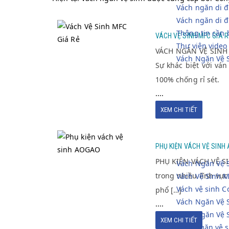
Vách ngăn di đ
Vách ngăn di 
VÁCH VỆ SINH
Thông tin cần 
VÁCH VỆ SINH MFC GIÁ R
MFC GIÁ RẺ
Thư viện video
VÁCH NGĂN VỆ SINH 
Vách Ngăn Vệ 
Sự khác biệt với vá
100% chống rỉ sét.
....
XEM CHI TIẾT
PHỤ KIỆN VÁCH
PHỤ KIỆN VÁCH VỆ SINH
VỆ SINH AOGAO
PHỤ KIỆN VÁCH VỆ SI
Vách Ngăn Vệ 
trong nhiều lĩnh vự
Vách Vệ Sinh M
Vách vệ sinh 
phổ […]
Vách Ngăn Vệ 
....
Vách Ngăn Vệ 
XEM CHI TIẾT
Vách ngăn vệ 