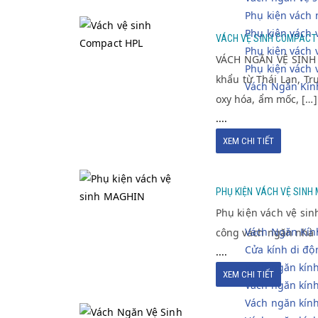
Phụ kiện vách 
VÁCH VỆ SINH
Phụ kiện vách
VÁCH VỆ SINH COMPACT
COMPACT HPL
Phụ kiện vách
VÁCH NGĂN VỆ SINH 
Phụ kiện vách 
khẩu từ Thái Lan, T
Vách Ngăn Kín
oxy hóa, ẩm mốc, […]
....
XEM CHI TIẾT
PHỤ KIỆN VÁCH
PHỤ KIỆN VÁCH VỆ SINH
VỆ SINH MAGHIN
Phụ kiện vách vệ sin
Vách Ngăn Kín
công vách ngăn nhà v
Cửa kính di độ
....
Vách ngăn kính
XEM CHI TIẾT
Vách ngăn kín
Vách ngăn kín
VÁCH NGĂN VỆ