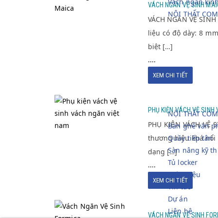
Vách ngăn kín
VÁCH NGĂN VỆ SINH MA
SINH MAICA
NỘI THẤT COM
VÁCH NGĂN VỆ SINH M
liệu có độ dày: 8 m
biệt […]
....
XEM CHI TIẾT
PHỤ KIỆN VÁCH
PHỤ KIỆN VÁCH VỆ SINH
VỆ SINH VÁCH
NỘI THẤT COM
PHỤ KIỆN VÁCH VỆ S
Bàn ghế văn p
NGĂN VIỆT NAM
thương hiệu khá nổi 
Quầy tiếp tân
Sàn nâng kỹ th
dạng […]
Tủ locker
....
Giới thiệu
XEM CHI TIẾT
Tin tức
Dự án
VÁCH NGĂN VỆ
Liên hệ
VÁCH NGĂN VỆ SINH FO