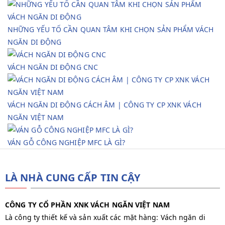
NHỮNG YẾU TỐ CẦN QUAN TÂM KHI CHỌN SẢN PHẨM VÁCH
NGĂN DI ĐỘNG
VÁCH NGĂN DI ĐỘNG CNC
VÁCH NGĂN DI ĐỘNG CÁCH ÂM | CÔNG TY CP XNK VÁCH
NGĂN VIỆT NAM
VÁN GỖ CÔNG NGHIỆP MFC LÀ GÌ?
LÀ NHÀ CUNG CẤP TIN CẬY
CÔNG TY CỔ PHẦN XNK VÁCH NGĂN VIỆT NAM
Là công ty thiết kế và sản xuất các mặt hàng: Vách ngăn di