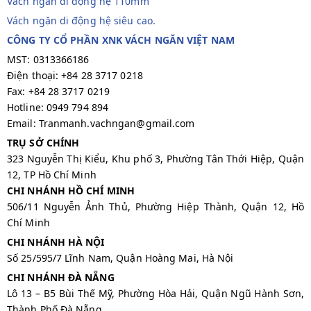
Vách ngan di động hệ 110mm
Vách ngăn di động hệ siêu cao.
CÔNG TY CỔ PHẦN XNK VÁCH NGĂN VIỆT NAM
MST: 0313366186
Điện thoại: +84 28 3717 0218
Fax: +84 28 3717 0219
Hotline: 0949 794 894
Email: Tranmanh.vachngan@gmail.com
TRỤ SỞ CHÍNH
323 Nguyễn Thị Kiểu, Khu phố 3, Phường Tân Thới Hiệp, Quận
12, TP Hồ Chí Minh
CHI NHÁNH HỒ CHÍ MINH
506/11 Nguyễn Ảnh Thủ, Phường Hiệp Thành, Quận 12, Hồ
Chí Minh
CHI NHÁNH HÀ NỘI
Số 25/595/7 Lĩnh Nam, Quận Hoàng Mai, Hà Nội
CHI NHÁNH ĐÀ NẴNG
Lô 13 – B5 Bùi Thế Mỹ, Phường Hòa Hải, Quận Ngũ Hành Sơn,
Thành Phố Đà Nẵng