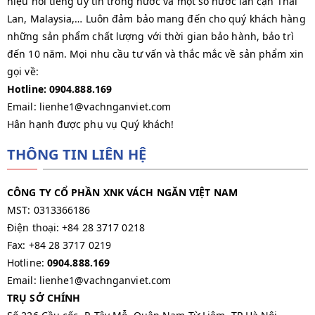
hiệu nổi tiếng uy tín trong nước và một số nước lân cận Thái
Lan, Malaysia,… Luôn đảm bảo mang đến cho quý khách hàng
những sản phẩm chất lượng với thời gian bảo hành, bảo trì
đến 10 năm. Mọi nhu cầu tư vấn và thắc mắc về sản phẩm xin
gọi về:
Hotline: 0904.888.169
Email: lienhe1@vachnganviet.com
Hân hạnh được phụ vụ Quý khách!
THÔNG TIN LIÊN HỆ
CÔNG TY CỔ PHẦN XNK VÁCH NGĂN VIỆT NAM
MST: 0313366186
Điện thoại: +84 28 3717 0218
Fax: +84 28 3717 0219
Hotline:
0904.888.169
Email: lienhe1@vachnganviet.com
TRỤ SỞ CHÍNH