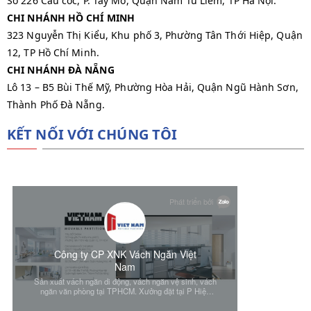
Số 226 Cầu cốc, P. Tây Mỗ, Quận Nam Từ Liêm, TP Hà Nội.
CHI NHÁNH HỒ CHÍ MINH
323 Nguyễn Thị Kiểu, Khu phố 3, Phường Tân Thới Hiệp, Quận
12, TP Hồ Chí Minh.
CHI NHÁNH ĐÀ NẴNG
Lô 13 – B5 Bùi Thế Mỹ, Phường Hòa Hải, Quận Ngũ Hành Sơn,
Thành Phố Đà Nẵng.
KẾT NỐI VỚI CHÚNG TÔI