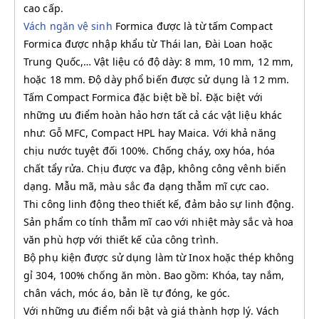
cao cấp.
Vách ngăn vệ sinh
Formica được là từ tấm Compact
Formica được nhập khẩu từ Thái lan, Đài Loan hoặc
Trung Quốc,… Vật liệu có độ dày: 8 mm, 10 mm, 12 mm,
hoặc 18 mm. Độ dày phổ biến được sử dụng là 12 mm.
Tấm Compact Formica đặc biệt bề bỉ. Đặc biệt với
những ưu điểm hoàn hảo hơn tất cả các vật liệu khác
như: Gỗ MFC, Compact HPL hay Maica. Với khả năng
chịu nước tuyệt đối 100%. Chống cháy, oxy hóa, hóa
chất tẩy rửa. Chịu được va đập, không công vênh biến
dạng. Mẫu mã, màu sắc đa dạng thẫm mĩ cực cao.
Thi công linh động theo thiết kế, đảm bảo sự linh động.
Sản phẩm co tính thẫm mĩ cao với nhiệt mày sắc và hoa
văn phù hợp với thiết kế của công trình.
Bộ phụ kiện được sử dụng làm từ Inox hoặc thép không
gỉ 304, 100% chống ăn mòn. Bao gồm: Khóa, tay nắm,
chân vách, móc áo, bản lề tự đóng, ke góc.
Với những ưu điểm nổi bật và giá thành hợp lý. Vách