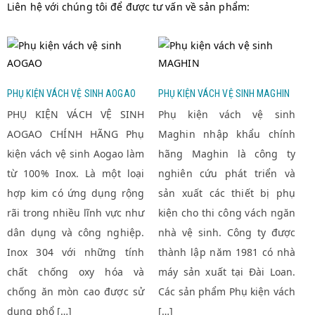
Liên hệ với chúng tôi để được tư vấn về sản phẩm:
PHỤ KIỆN VÁCH VỆ
PHỤ KIỆN VÁCH VỆ
SINH AOGAO
SINH MAGHIN
PHỤ KIỆN VÁCH VỆ SINH AOGAO
PHỤ KIỆN VÁCH VỆ SINH MAGHIN
PHỤ KIỆN VÁCH VỆ SINH
Phụ kiện vách vệ sinh
AOGAO CHÍNH HÃNG Phụ
Maghin nhập khẩu chính
kiện vách vệ sinh Aogao làm
hãng Maghin là công ty
từ 100% Inox. Là một loại
nghiên cứu phát triển và
hợp kim có ứng dụng rộng
sản xuất các thiết bị phụ
rãi trong nhiều lĩnh vực như
kiện cho thi công vách ngăn
dân dụng và công nghiệp.
nhà vệ sinh. Công ty được
Inox 304 với những tính
thành lập năm 1981 có nhà
chất chống oxy hóa và
máy sản xuất tại Đài Loan.
chống ăn mòn cao được sử
Các sản phẩm Phụ kiện vách
dụng phổ […]
[…]