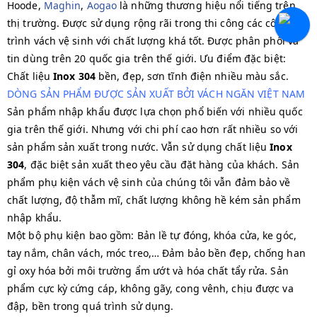
Hoode,
Maghin
,
Aogao
là những thương hiệu nổi tiếng trên
thị trường. Được sử dụng rộng rãi trong thi công các công
trình vách vệ sinh với chất lượng khá tốt. Được phân phối và
tin dùng trên 20 quốc gia trên thế giới. Ưu điểm đặc biệt:
Chất liệu
Inox 304
bền, đẹp, sơn tĩnh điện nhiều màu sắc.
DÒNG SẢN PHẨM ĐƯỢC SẢN XUẤT BỞI VÁCH NGĂN VIỆT NAM
Sản phẩm nhập khẩu được lựa chọn phổ biến với nhiều quốc
gia trên thế giới. Nhưng với chi phí cao hơn rất nhiều so với
sản phẩm sản xuất trong nước. Vẫn sử dụng chất liệu
Inox
304
, đặc biệt sản xuất theo yêu cầu đặt hàng của khách. Sản
phẩm phụ kiện vách vệ sinh của chúng tôi vẫn đảm bảo về
chất lượng, độ thẫm mĩ, chất lượng không hề kém sản phẩm
nhập khẩu.
Một bộ phụ kiện bao gồm: Bản lề tự đóng, khóa cửa, ke góc,
tay nắm, chân vách, móc treo,… Đảm bảo bền đẹp, chống han
gỉ oxy hóa bởi môi trường ẩm ướt và hóa chất tẩy rửa. Sản
phẩm cực kỳ cứng cáp, không gãy, cong vênh, chịu được va
đập, bền trong quá trình sử dụng.