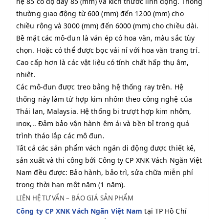
hệ 85 có độ dày 85 (mm) và kích thước linh động. Thông
thường giao động từ 600 (mm) đến 1200 (mm) cho
chiều rộng và 3000 (mm) đến 6000 (mm) cho chiều dài.
Bề mặt các mô-đun là ván ép có hoa văn, màu sắc tùy
chọn. Hoặc có thể được bọc vải nỉ với hoa văn trang trí.
Cao cấp hơn là các vật liệu có tính chất hấp thụ âm,
nhiệt.
Các mô-đun được treo bằng hệ thống ray trên. Hệ
thống này làm từ hợp kim nhôm theo công nghệ của
Thái lan, Malaysia. Hệ thống bi trượt hợp kim nhôm,
inox,.. Đảm bảo vận hành êm ái và bền bỉ trong quá
trình tháo lắp các mô đun.
Tất cả các sản phẩm vách ngăn di động được thiết kế,
sản xuất và thi công bởi Công ty CP XNK Vách Ngăn Việt
Nam đều được: Bảo hành, bảo trì, sửa chữa miễn phí
trong thời hạn một năm (1 năm).
LIÊN HỆ TƯ VẤN – BÁO GIÁ SẢN PHẨM
Công ty CP XNK Vách Ngăn V
iệt Nam
tại TP Hồ Chí