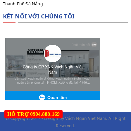
Thành Phố Đà Nẵng.
KẾT NỐI VỚI CHÚNG TÔI
HỖ TRỢ 0904.888.169
© Copyright 2017 - Design by Vách Ngăn Việt Nam. All Right
Reserved.