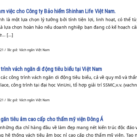
m việc cho Công ty Bảo hiểm Shinhan Life Việt Nam.
h là một lựa chọn lý tưởng bởi tính tiện lợi, linh hoạt, có thể
Là lựa chọn hoàn hảo nếu doanh nghiệp bạn đang có kế hoạch cải
... […]
21 /
Tác giả:
Vách ngăn Việt Nam
trình vách ngăn di động tiêu biểu tại Việt Nam
 các công trình vách ngăn di động tiêu biểu, cả về quy mô và th
lace, công trình tại đại học VinUni, tổ hợp giải trí SSMC,v.v. (vach
21 /
Tác giả:
Vách ngăn Việt Nam
ngăn tiêu âm cao cấp cho thẩm mỹ viện Đông Á
 những địa chỉ hàng đầu về làm đẹp mang nét kiến trúc độc đáo 
g hệ thống vách tiêu âm bọc nỉ cao cấp cho thẩm mỹ viện. Tạo 