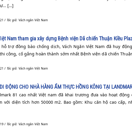
ự... […]
21 /
Tác giả:
Vách ngăn Việt Nam
iệt Nam tham gia xây dựng Bệnh viện Dã chiến Thuận Kiều Pla
n hỗ trợ đồng bào chống dịch, Vách Ngăn Việt Nam đã huy động 
 thi công, cố gắng hoàn thành sớm nhất Bệnh viện dã chiến Thuận
21 /
Tác giả:
Vách ngăn Việt Nam
DI ĐỘNG CHO NHÀ HÀNG ẨM THỰC HỒNG KÔNG TẠI LANDMAR
mark 81 cao nhất Việt nam đã khai trương đưa vào hoạt động 
n với diện tích hơn 50000 m2. Bao gồm: Khu căn hộ cao cấp, 
19 /
Tác giả:
Vách ngăn Việt Nam