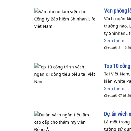
Văn phòng là
Vách ngăn kín
trường nào. 
ty ShinhanLife
Xem thêm
Cập nhật:
21-10-20
Top 10 công 
Tại Việt Nam,
kiện White Pa
Xem thêm
Cập nhật:
07-08-20
Dự án vách 
Là một trong
tưởng sử dụn