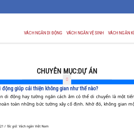
VÁCH NGĂN DI ĐỘNG
VÁCH NGĂN VỆ SINH
VÁCH NGĂN K
CHUYÊN MỤC:DỰ ÁN
 động giúp cải thiện không gian như thế nào?
n di động hay tường ngăn cách âm có thể di chuyển là một tiến 
 hoàn toàn những bức tường xây cố định. Nhờ đó, không gian một
21 /
Tác giả:
Vách ngăn Việt Nam