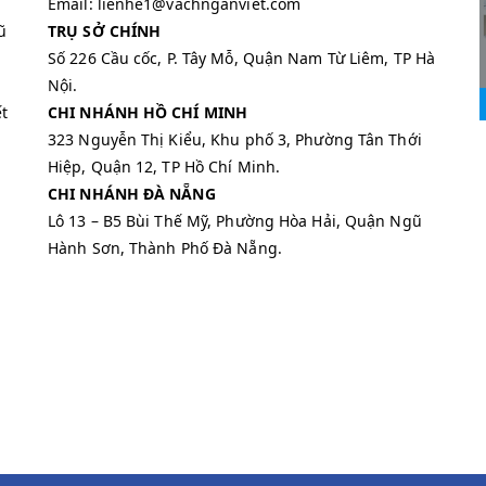
Email: lienhe1@vachnganviet.com
ũ
TRỤ SỞ CHÍNH
Số 226 Cầu cốc, P. Tây Mỗ, Quận Nam Từ Liêm, TP Hà
Nội.
t
CHI NHÁNH HỒ CHÍ MINH
323 Nguyễn Thị Kiểu, Khu phố 3, Phường Tân Thới
Hiệp, Quận 12, TP Hồ Chí Minh.
CHI NHÁNH ĐÀ NẴNG
Lô 13 – B5 Bùi Thế Mỹ, Phường Hòa Hải, Quận Ngũ
Hành Sơn, Thành Phố Đà Nẵng.
m