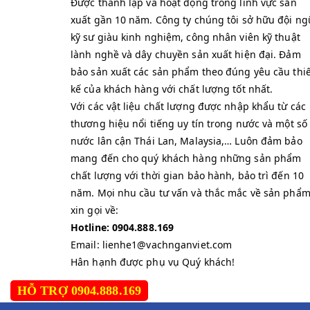
Được thành lập và hoạt động trong lĩnh vực sản
xuất gần 10 năm. Công ty chúng tôi sở hữu đội ng
kỹ sư giàu kinh nghiệm, công nhân viên kỹ thuật
lành nghề và dây chuyền sản xuất hiện đại. Đảm
bảo sản xuất các sản phẩm theo đúng yêu cầu thiế
kế của khách hàng với chất lượng tốt nhất.
Với các vật liệu chất lượng được nhập khẩu từ các
thương hiệu nổi tiếng uy tín trong nước và một số
nước lân cận Thái Lan, Malaysia,… Luôn đảm bảo
mang đến cho quý khách hàng những sản phẩm
chất lượng với thời gian bảo hành, bảo trì đến 10
năm. Mọi nhu cầu tư vấn và thắc mắc về sản phẩ
xin gọi về:
Hotline: 0904.888.169
Email: lienhe1@vachnganviet.com
Hân hạnh được phụ vụ Quý khách!
HỖ TRỢ 0904.888.169