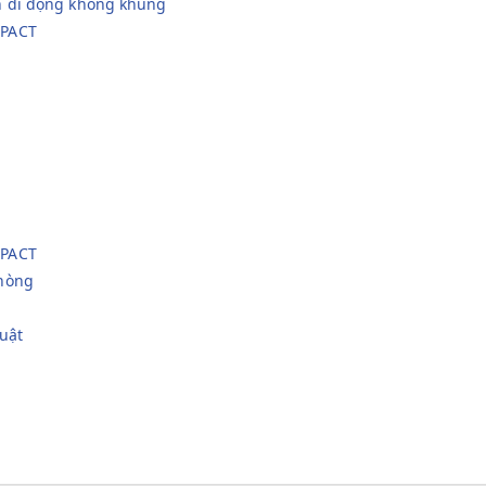
h di động không khung
PACT
PACT
hòng
uật