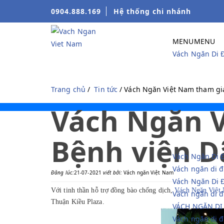
0904.888.169
Hệ thống chi nhánh
MENU
MENU
Vách Ngăn Di 
Trang chủ
/
Tin tức
/ Vách Ngăn Việt Nam tham gia
Vách Ngăn V
Bệnh viện D
Vách Ngăn Di 
Vách ngăn di đ
Đăng lúc:
21-07-2021
viết bởi:
Vách ngăn Việt Nam
Vách Ngăn Di 
Với tinh thần hỗ trợ đồng bào chống dịch,
Vách Ngăn Việt
Vách ngăn di 
Thuận Kiều Plaza.
VÁCH NGĂN DI
Vách ngăn di 