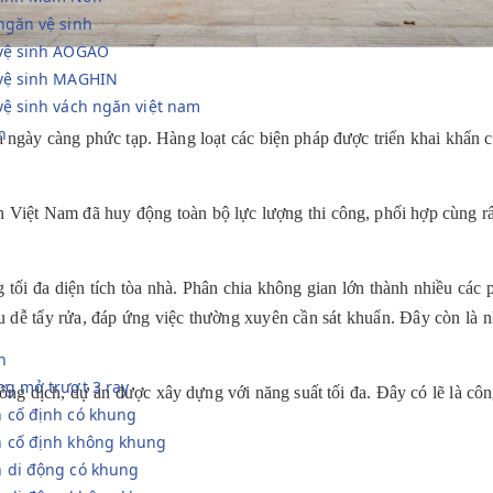
ngăn vệ sinh
 vệ sinh AOGAO
 vệ sinh MAGHIN
vệ sinh vách ngăn việt nam
h
ngày càng phức tạp. Hàng loạt các biện pháp được triển khai khẩn c
 Việt Nam đã huy động toàn bộ lực lượng thi công, phối hợp cùng rấ
 tối đa diện tích tòa nhà. Phân chia không gian lớn thành nhiều các
u dễ tẩy rửa, đáp ứng việc thường xuyên cần sát khuẩn. Đây còn là nh
h
ng mở trượt 3 ray
ống dịch, dự án được xây dựng với năng suất tối đa. Đây có lẽ là cô
 cố định có khung
h cố định không khung
h di động có khung