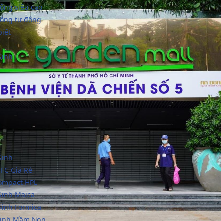
ộng siêu cao
động tự động
biết
Sinh
Sinh
FC Giá Rẻ
Compact HPL
Sinh Maica
Sinh Formica
sinh Mầm Non