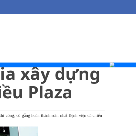
ia xây dựng
iều Plaza
 thi công, cố gắng hoàn thành sớm nhất Bệnh viện dã chiến