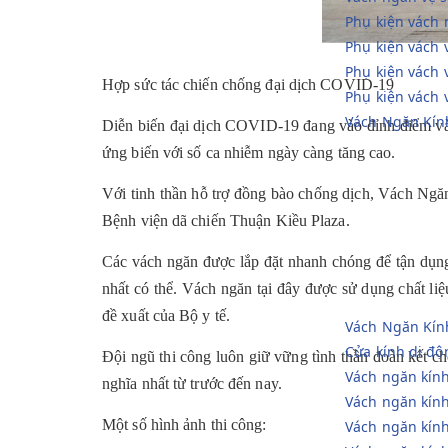
Phụ kiện vách 
Phụ kiện vách
Phụ kiện vách
Hợp sức tác chiến chống đại dịch COVID-19
Phụ kiện vách 
Vách Ngăn Kín
Diễn biến đại dịch COVID-19 đang vào đỉnh điểm và 
ứng biến với số ca nhiễm ngày càng tăng cao.
Với tinh thần hỗ trợ đồng bào chống dịch, Vách Ngăn
Bệnh viện dã chiến Thuận Kiều Plaza.
Các vách ngăn được lắp đặt nhanh chóng để tận dụng
nhất có thể.
Vách ngăn tại đây được sử dụng chất liệ
đề xuất của Bộ y tế.
Vách Ngăn Kín
Cửa kính di độ
Đội ngũ thi công luôn giữ vững tình thần đoàn kết ch
Vách ngăn kính
nghĩa nhất từ trước đến nay.
Vách ngăn kín
Một số hình ảnh thi công:
Vách ngăn kín