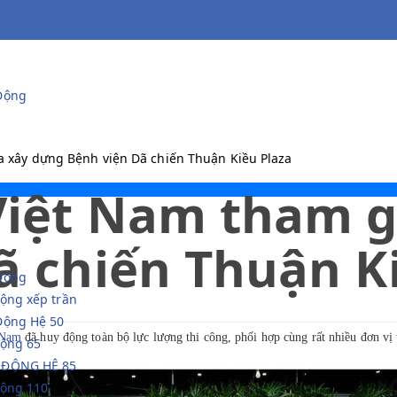
Động
 xây dựng Bệnh viện Dã chiến Thuận Kiều Plaza
iệt Nam tham g
ã chiến Thuận K
Động
ộng xếp trần
Động Hệ 50
 Nam
đã huy động toàn bộ lực lượng thi công, phối hợp cùng rất nhiều đơn vị
động 65
 ĐỘNG HỆ 85
động 110