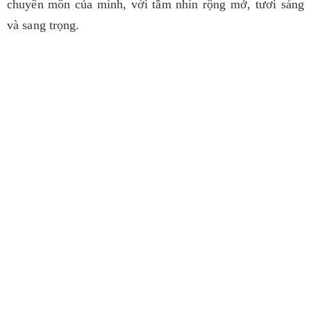
chuyên môn của mình, với tầm nhìn rộng mở, tươi sáng
và sang trọng.