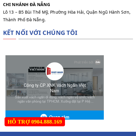
CHI NHÁNH ĐÀ NẴNG
Lô 13 – B5 Bùi Thế Mỹ, Phường Hòa Hải, Quận Ngũ Hành Sơn,
Thành Phố Đà Nẵng.
KẾT NỐI VỚI CHÚNG TÔI
HỖ TRỢ 0904.888.169