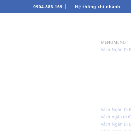
0904.888.169
Hệ thống chi nhánh
MENU
MENU
Vách Ngăn Di 
Vách Ngăn Di 
Vách ngăn di đ
Vách Ngăn Di 
Vách ngăn di 
VÁCH NGĂN DI
Vách ngăn di 