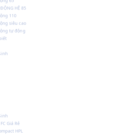
ộng siêu cao
động tự động
biết
Sinh
Sinh
FC Giá Rẻ
Compact HPL
Sinh Maica
Sinh Formica