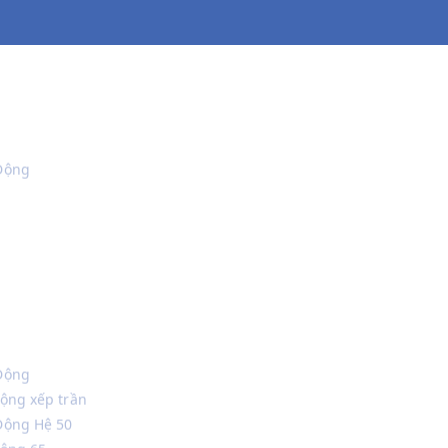
Động
Động
ộng xếp trần
Động Hệ 50
động 65
 ĐỘNG HỆ 85
động 110